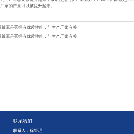
保厂家的产量可以被提升起来。
暨轴瓦是否拥有优质性能，与生产厂家有关
暨轴瓦是否拥有优质性能，与生产厂家有关
联系我们
联系人：徐经理