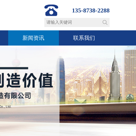
135-8738-2288
新闻资讯
联系我们