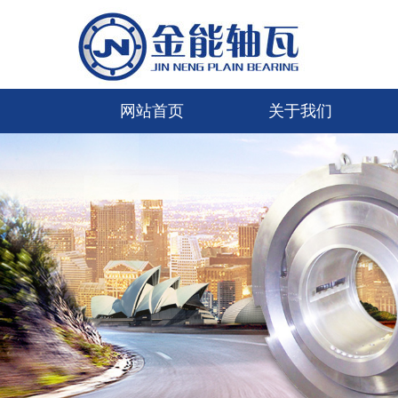
网站首页
关于我们