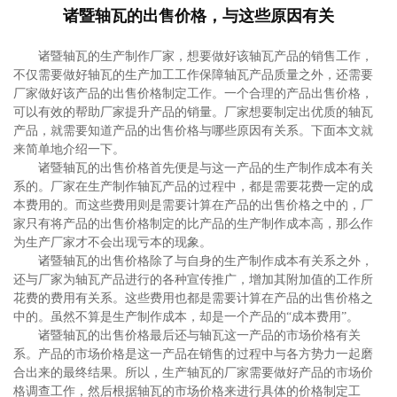
诸暨轴瓦的出售价格，与这些原因有关
诸暨轴瓦的生产制作厂家，想要做好该轴瓦产品的销售工作，
不仅需要做好轴瓦的生产加工工作保障轴瓦产品质量之外，还需要
厂家做好该产品的出售价格制定工作。一个合理的产品出售价格，
可以有效的帮助厂家提升产品的销量。厂家想要制定出优质的轴瓦
产品，就需要知道产品的出售价格与哪些原因有关系。下面本文就
来简单地介绍一下。
诸暨轴瓦的出售价格首先便是与这一产品的生产制作成本有关
系的。厂家在生产制作轴瓦产品的过程中，都是需要花费一定的成
本费用的。而这些费用则是需要计算在产品的出售价格之中的，厂
家只有将产品的出售价格制定的比产品的生产制作成本高，那么作
为生产厂家才不会出现亏本的现象。
诸暨轴瓦的出售价格除了与自身的生产制作成本有关系之外，
还与厂家为轴瓦产品进行的各种宣传推广，增加其附加值的工作所
花费的费用有关系。这些费用也都是需要计算在产品的出售价格之
中的。虽然不算是生产制作成本，却是一个产品的“成本费用”。
诸暨轴瓦的出售价格最后还与轴瓦这一产品的市场价格有关
系。产品的市场价格是这一产品在销售的过程中与各方势力一起磨
合出来的最终结果。所以，生产轴瓦的厂家需要做好产品的市场价
格调查工作，然后根据轴瓦的市场价格来进行具体的价格制定工