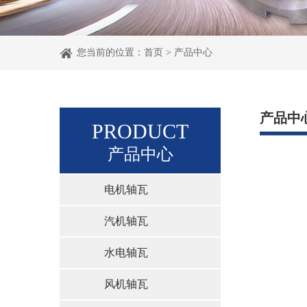
您当前的位置：
首页
>
产品中心
产品中
PRODUCT
产品中心
电机轴瓦
汽机轴瓦
水电轴瓦
风机轴瓦