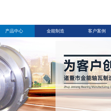
产品中心
金能制造
客户案例