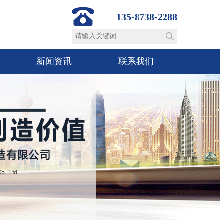
135-8738-2288
新闻资讯
联系我们